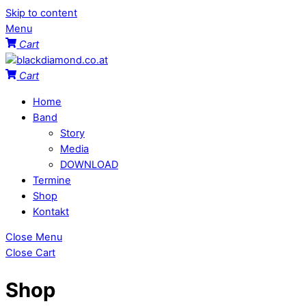
Skip to content
Menu
Cart
Cart
Home
Band
Story
Media
DOWNLOAD
Termine
Shop
Kontakt
Close Menu
Close Cart
Shop