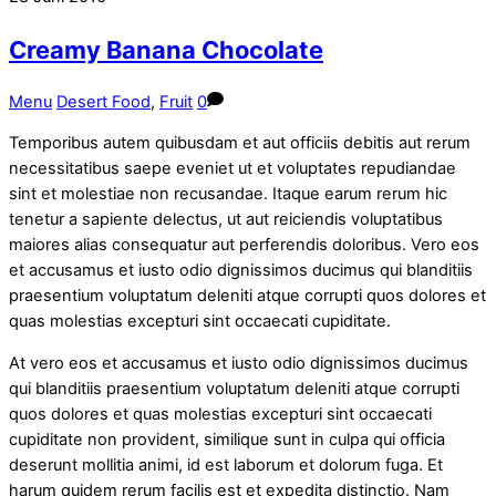
Creamy Banana Chocolate
Menu
Desert Food
,
Fruit
0
Temporibus autem quibusdam et aut officiis debitis aut rerum
necessitatibus saepe eveniet ut et voluptates repudiandae
sint et molestiae non recusandae. Itaque earum rerum hic
tenetur a sapiente delectus, ut aut reiciendis voluptatibus
maiores alias consequatur aut perferendis doloribus. Vero eos
et accusamus et iusto odio dignissimos ducimus qui blanditiis
praesentium voluptatum deleniti atque corrupti quos dolores et
quas molestias excepturi sint occaecati cupiditate.
At vero eos et accusamus et iusto odio dignissimos ducimus
qui blanditiis praesentium voluptatum deleniti atque corrupti
quos dolores et quas molestias excepturi sint occaecati
cupiditate non provident, similique sunt in culpa qui officia
deserunt mollitia animi, id est laborum et dolorum fuga. Et
harum quidem rerum facilis est et expedita distinctio. Nam