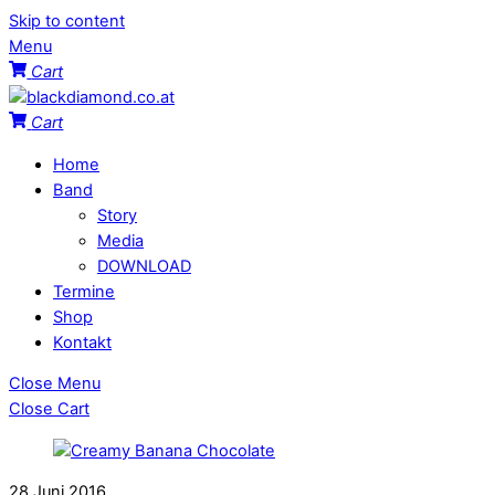
Skip to content
Menu
Cart
Cart
Home
Band
Story
Media
DOWNLOAD
Termine
Shop
Kontakt
Close Menu
Close Cart
28
Juni
2016