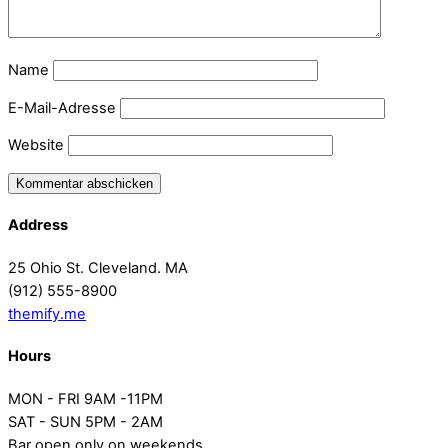
Name
E-Mail-Adresse
Website
Address
25 Ohio St. Cleveland. MA
(912) 555-8900
themify.me
Hours
MON - FRI 9AM -11PM
SAT - SUN 5PM - 2AM
Bar open only on weekends