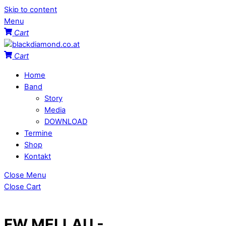
Skip to content
Menu
Cart
Cart
Home
Band
Story
Media
DOWNLOAD
Termine
Shop
Kontakt
Close Menu
Close Cart
FW MELLAU -