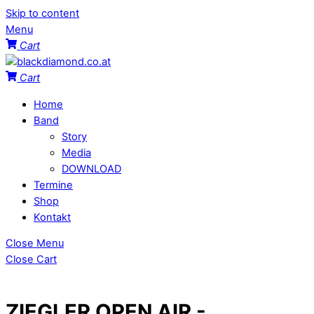
Skip to content
Menu
Cart
Cart
Home
Band
Story
Media
DOWNLOAD
Termine
Shop
Kontakt
Close Menu
Close Cart
ZIEGLER OPEN AIR -