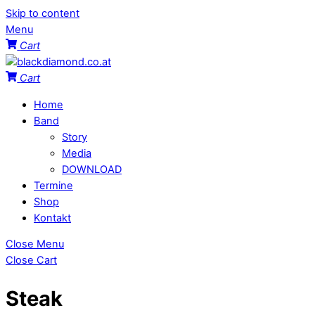
Skip to content
Menu
Cart
Cart
Home
Band
Story
Media
DOWNLOAD
Termine
Shop
Kontakt
Close Menu
Close Cart
Steak