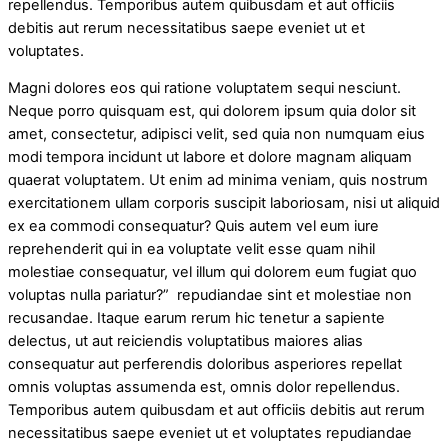
repellendus. Temporibus autem quibusdam et aut officiis
debitis aut rerum necessitatibus saepe eveniet ut et
voluptates.
Magni dolores eos qui ratione voluptatem sequi nesciunt.
Neque porro quisquam est, qui dolorem ipsum quia dolor sit
amet, consectetur, adipisci velit, sed quia non numquam eius
modi tempora incidunt ut labore et dolore magnam aliquam
quaerat voluptatem. Ut enim ad minima veniam, quis nostrum
exercitationem ullam corporis suscipit laboriosam, nisi ut aliquid
ex ea commodi consequatur? Quis autem vel eum iure
reprehenderit qui in ea voluptate velit esse quam nihil
molestiae consequatur, vel illum qui dolorem eum fugiat quo
voluptas nulla pariatur?” repudiandae sint et molestiae non
recusandae. Itaque earum rerum hic tenetur a sapiente
delectus, ut aut reiciendis voluptatibus maiores alias
consequatur aut perferendis doloribus asperiores repellat
omnis voluptas assumenda est, omnis dolor repellendus.
Temporibus autem quibusdam et aut officiis debitis aut rerum
necessitatibus saepe eveniet ut et voluptates repudiandae